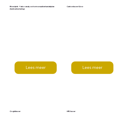
Bloedprik + labo-analyse hormonaal behandelplan
Carbonlaser Glow
(huidverbetering)
Lees meer
Lees meer
Ooglidlaser
HIFU laser